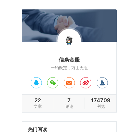
信条金服
一约既定，万山无阻
22
7
174709
文章
评论
浏览
热门阅读