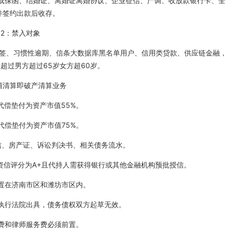
复或保函、结婚证、离婚证离婚协议、企业征信、产调、收放款银行卡、全
件签约出款后收存。
2：禁入对象
签、习惯性逾期、信条大数据库黑名单用户、信用类贷款、供应链金融，
超过男方超过65岁女方超60岁。
辅清算即破产清算业务
代偿垫付为资产市值55%。
代偿垫付为资产市值75%。
信、房产证、诉讼判决书、相关债务流水。
资信评分为A+且代持人需获得银行或其他金融机构预批授信。
置在济南市区和潍坊市区内。
执行法院出具，债务债权双方起草无效。
费和律师服务费必须前置。