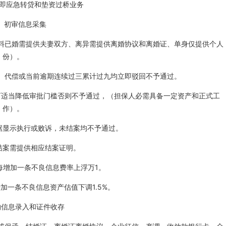
即应急转贷和垫资过桥业务
1、初审信息采集
材料已婚需提供夫妻双方、离异需提供离婚协议和离婚证、单身仅提供个人
份）。
、代偿或当前逾期连续过三累计过九均立即驳回不予通过。
可适当降低审批门槛否则不予通过，（担保人必需具备一定资产和正式工
作）。
据显示执行或败诉，未结案均不予通过。
结案需提供相应结案证明。
每增加一条不良信息费率上浮万1。
加一条不良信息资产估值下调1.5%。
约信息录入和证件收存